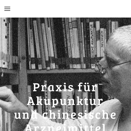
YOUR CART
Search by typing & pressing enter
Willkommen
Traditionelle Chinesische Meddizin
Krankenkassen und Tarife
Informationen
Frau und Kind